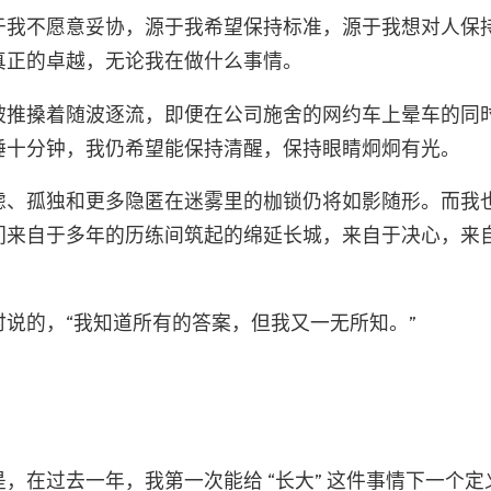
于我不愿意妥协，源于我希望保持标准，源于我想对人保
真正的卓越，无论我在做什么事情。
被推搡着随波逐流，即便在公司施舍的网约车上晕车的同
睡十分钟，我仍希望能保持清醒，保持眼睛炯炯有光。
虑、孤独和更多隐匿在迷雾里的枷锁仍将如影随形。而我
们来自于多年的历练间筑起的绵延长城，来自于决心，来
说的，“我知道所有的答案，但我又一无所知。”
，在过去一年，我第一次能给 “长大” 这件事情下一个定