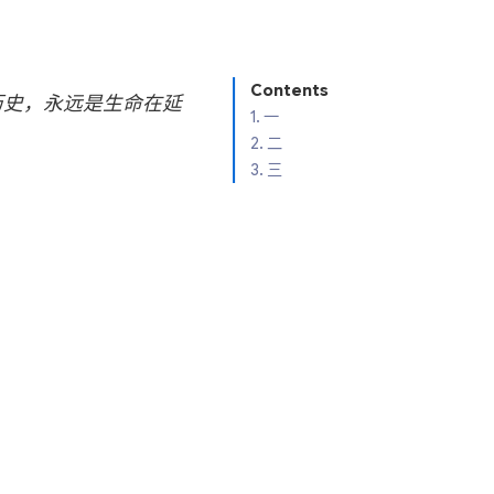
Contents
历史，永远是生命在延
1.
一
2.
二
3.
三