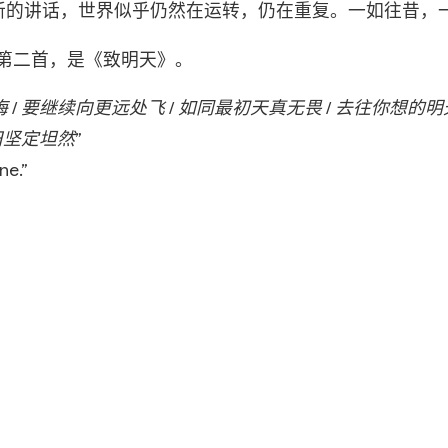
新的讲话，世界似乎仍然在运转，仍在重复。一如往昔，
单的第二首，是《致明天》。
/ 要继续向更远处飞 / 如同最初天真无畏 / 去往你想的明
旧坚定坦然”
ne.”